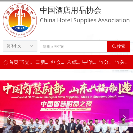
中国酒店用品协会
China Hotel Supplies Association
简体中文
ꀅ
끠
搜索
ꀇ
首页
ꂐ
党建工作
ꂇ
新闻动态
ꁘ
会员工作
ꄑ
综合服务
ꀖ
信用平台
ꀶ
分支机构
ꀶ
关于协会
넳
넲