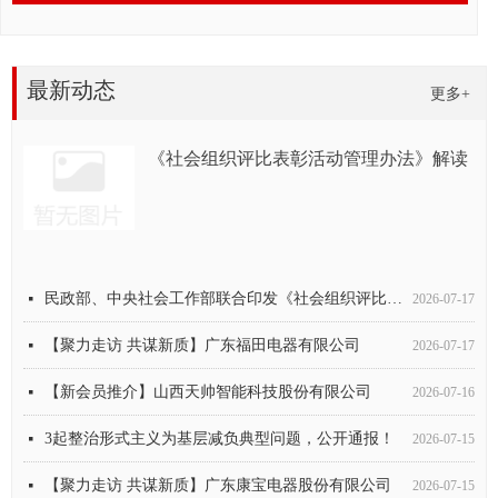
最新动态
更多+
《社会组织评比表彰活动管理办法》解读
《社会组织评比表彰活动管理办法》解读
走访赋能强纽带 授牌聚力促发展
【新会员推荐】深圳市迪沃斯电器有限公司
全国性行业协会商会领域违规违纪违法典型案例
中国制药装备行业协会副秘书长遆倩鹤接受监察调查
【聚力走访 共谋新质】中山市德玛仕智能厨房设备有限公司
抢占东欧市场！2026俄罗斯PIR酒店用品展火热招募中
中国酒店用品协会关于终止及暂停部分分支机构工作的通知
中亚互通启新程｜中国酒店用品协会首站赴阿拉木图开展跨境商贸对接
追寻红色足迹，汲取奋进力量——中国酒店用品协会党支部赴中共三大会址纪念馆开展主题党日活动
中国亚洲经济发展协会会长权顺基接受纪律审查和监察调查
中国国际跨国公司促进会常务副会长张笑宇接受纪律审查和监察调查
中央社会工作部召开全国性行业协会商会全面从严治党暨警示教育会议
中国纺织工业联合会党委常委、副会长端小平接受纪律审查和监察调查
넷
넷
넷
넷
넷
넷
넷
넷
넷
넷
넷
넷
넷
넷
2026-07-17
2026-07-13
2026-07-11
2026-07-10
2026-07-10
2026-07-09
2026-07-08
2026-07-03
2026-06-23
2026-05-30
2026-03-24
2026-03-16
2026-03-10
2026-02-09
民政部、中央社会工作部联合印发《社会组织评比表彰活动管理办法》
넷
2026-07-17
【聚力走访 共谋新质】广东福田电器有限公司
넷
2026-07-17
【新会员推介】山西天帅智能科技股份有限公司
넷
2026-07-16
3起整治形式主义为基层减负典型问题，公开通报！
넷
2026-07-15
【聚力走访 共谋新质】广东康宝电器股份有限公司
넷
2026-07-15