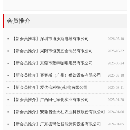
【重要通知】关于协会会员牌匾样式变更及旧版作废的通知
넷
2026-07-13
会员推介
【新会员推介】山西天帅智能科技股份有限公司
【新会员推介】徐州畅呗智控科技有限公司
【新会员推介】广州康庄环保科技有限公司
【新会员推介】苏州襄行电器科技有限公司
【新会员推介】环科阳光科技（深圳）有限公司
【新会员推介】广东君起家居科技有限公司
【新会员推介】东港家具集团
【新会员推介】深圳市安吉尔环保技术有限公司
【新会员推介】广州市老皮匠家具制作有限公司
【新会员推介】广州汉牛机械设备有限公司
【新会员推介】广州大厨厨房设备有限公司
넷
넷
넷
넷
넷
넷
넷
넷
넷
넷
넷
2026-07-16
2023-04-25
2023-03-29
2023-02-18
2022-12-05
2022-09-19
2022-09-13
2022-08-12
2022-08-11
2022-06-01
2022-05-11
【新会员推荐】深圳市迪沃斯电器有限公司
넷
2026-07-10
【新会员推介】揭阳市恒茂五金制品有限公司
넷
2025-10-22
【新会员推介】东莞市蓝畔咖啡用品有限公司
넷
2025-06-24
【新会员推介】赛客斯（广州）餐饮设备有限公司
넷
2025-03-18
【新会员推介】爱优倍科技(苏州)有限公司
넷
2025-03-11
【新会员推介】广西田七家化实业有限公司
넷
2025-01-20
【新会员推介】安徽省金天柱农业科技股份有限公司
넷
2024-01-06
【新会员推介】广东德玛仕智能厨房设备有限公司
넷
2024-01-05