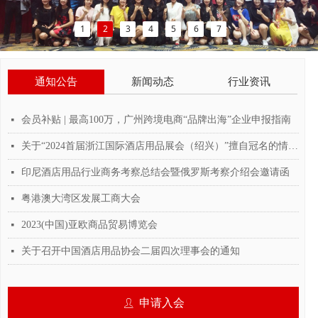
1
2
3
4
5
6
7
通知公告
新闻动态
行业资讯
会员补贴 | 最高100万，广州跨境电商“品牌出海”企业申报指南
넷
关于“2024首届浙江国际酒店用品展会（绍兴）”擅自冠名的情况说明
넷
印尼酒店用品行业商务考察总结会暨俄罗斯考察介绍会邀请函
넷
粤港澳大湾区发展工商大会
넷
2023(中国)亚欧商品贸易博览会
넷
关于召开中国酒店用品协会二届四次理事会的通知
넷
申请入会
ꄑ