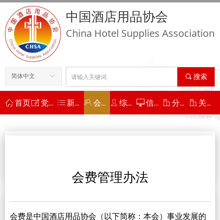
中国酒店用品协会
China Hotel Supplies Association
简体中文
ꀅ
끠
搜索
ꀇ
首页
ꂐ
党建工作
ꂇ
新闻动态
ꁘ
会员工作
ꄑ
综合服务
ꀖ
信用平台
ꀶ
分支机构
ꀶ
关于协会
您当前的位置：
首页
ꄲ
会员工作
ꄲ
会费管理办法
会费管理办法
会费是中国酒店用品协会（以下简称：本会）事业发展的