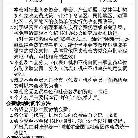
本会对行业商会协会、学会、产业联盟、媒体等机构
实行免收会费政策；针对革命老区、民族地区、边疆
地区、贫困地区的会员单位实行免收会费政策。
对于经营困难的理事单位实行会费优惠或减免政策，
减免申请需经本会秘书处办公会研究后批准执行。
（对于连续缴纳会费满
5年及以上、因经营困难无力足
额缴纳会费的理事单位，给予当年会费按原标准减半
缴纳的减免支持，具体需依照协会会费减免审批流程
完成申请、审核程序后生效）
本会及本会分支（代表）机构不得向同一家会员单位
分别收取会费，分支（代表）机构不得单独制定会费
标准。
既是本会会员又是分支（代表）机构会员，在缴纳会
费时以本会收取为准；
本会接受会员单位和社会各界的资助、捐赠。
个人会员主要指本行业的专业技术人员。
会费缴纳时间和方法
各级会员按年度缴纳会费。
各分支（代表）机构会员的会费由总会统一收取。
会费交至本会秘书处财务部，秘书处予以注册登记，
并出具由财政部统一印制的“全国性社会团体会费统一
收据”。