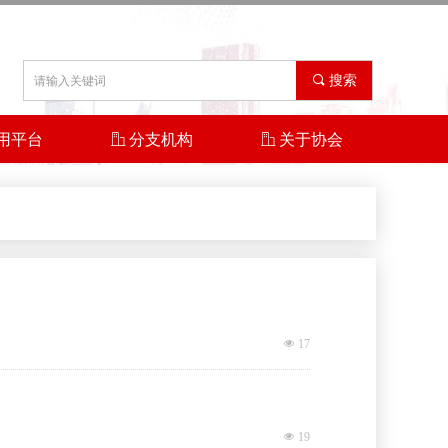
끠
搜索
用平台
ꀶ
分支机构
ꀶ
关于协会
넶
17
넶
19