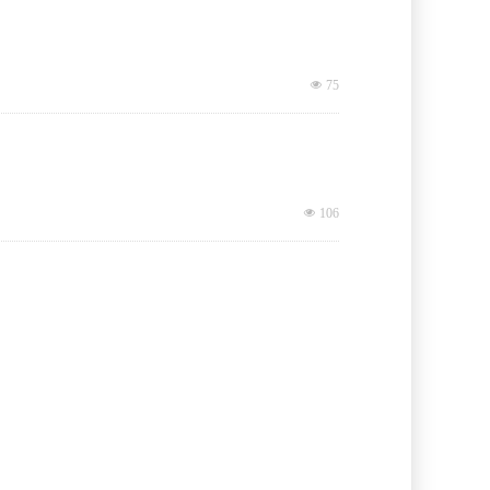
넶
75
넶
106