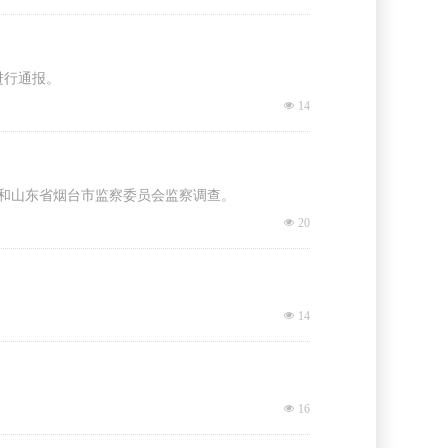
进行通报。
넶
14
和山东省烟台市监察委员会监察调查。
넶
20
넶
14
넶
16