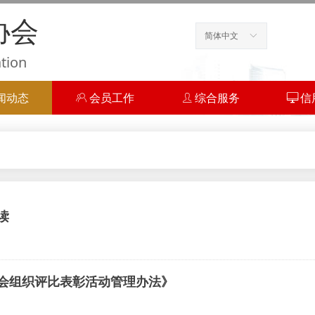
协会
简体中文
ꀅ
ation
闻动态
ꁘ
会员工作
ꄑ
综合服务
ꀖ
信
读
会组织评比表彰活动管理办法》