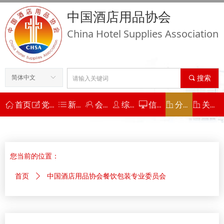
中国酒店用品协会
China Hotel Supplies Association
简体中文
ꀅ
끠
搜索
ꀇ
首页
ꂐ
党建工作
ꂇ
新闻动态
ꁘ
会员工作
ꄑ
综合服务
ꀖ
信用平台
ꀶ
分支机构
ꀶ
关于协会
您当前的位置：
首页
ꄲ
中国酒店用品协会餐饮包装专业委员会